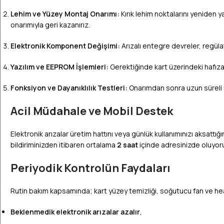
Lehim ve Yüzey Montaj Onarımı:
Kırık lehim noktalarını yeniden y
onarımıyla geri kazanırız.
Elektronik Komponent Değişimi:
Arızalı entegre devreler, regülatö
Yazılım ve EEPROM İşlemleri:
Gerektiğinde kart üzerindeki hafıza
Fonksiyon ve Dayanıklılık Testleri:
Onarımdan sonra uzun süreli ısı
Acil Müdahale ve Mobil Destek
Elektronik arızalar üretim hattını veya günlük kullanımınızı aksattı
bildiriminizden itibaren ortalama
2 saat
içinde adresinizde oluyoru
Periyodik Kontrolün Faydaları
Rutin bakım kapsamında; kart yüzey temizliği, soğutucu fan ve heats
Beklenmedik elektronik arızalar azalır
,