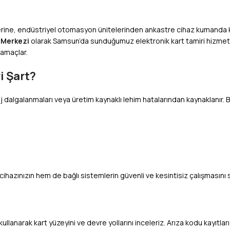
lerine, endüstriyel otomasyon ünitelerinden ankastre cihaz kumanda k
 Merkezi
olarak Samsun’da sunduğumuz elektronik kart tamiri hizmeti; 
 amaçlar.
i Şart?
voltaj dalgalanmaları veya üretim kaynaklı lehim hatalarından kaynaklan
ihazınızın hem de bağlı sistemlerin güvenli ve kesintisiz çalışmasını s
llanarak kart yüzeyini ve devre yollarını inceleriz. Arıza kodu kayıtla