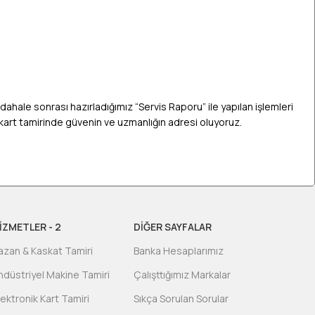
üdahale sonrası hazırladığımız “Servis Raporu” ile yapılan işlemleri
k kart tamirinde güvenin ve uzmanlığın adresi oluyoruz.
İZMETLER - 2
DIĞER SAYFALAR
azan & Kaskat Tamiri
Banka Hesaplarımız
ndüstriyel Makine Tamiri
Çalışttığımız Markalar
lektronik Kart Tamiri
Sıkça Sorulan Sorular