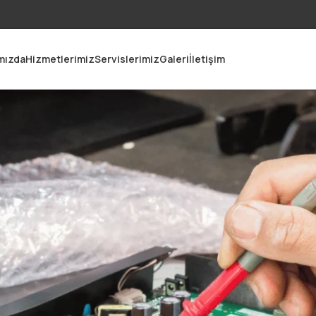
i
mızda
Hizmetlerimiz
Servislerimiz
Galeri
İletişim