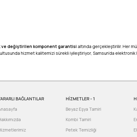
lik ve değiştirilen komponent garantisi
altında gerçekleştirilir. Her m
ğrultusunda hizmet kalitemizi sürekli iyileştiriyor, Samsun’da elektroni
YARARLI BAĞLANTILAR
HİZMETLER - 1
H
Anasayfa
Beyaz Eşya Tamiri
K
Hakkımızda
Kombi Tamiri
E
Hizmetlerimiz
Petek Temizliği
E