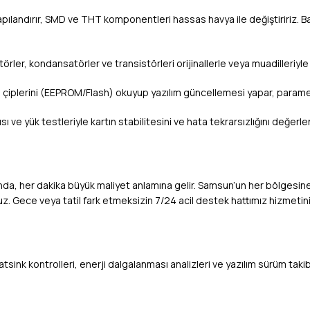
apılandırır, SMD ve THT komponentleri hassas havya ile değiştiririz. Ba
rler, kondansatörler ve transistörleri orijinallerle veya muadilleriyle t
 çiplerini (EEPROM/Flash) okuyup yazılım güncellemesi yapar, paramet
 ve yük testleriyle kartın stabilitesini ve hata tekrarsızlığını değerlen
ğında, her dakika büyük maliyet anlamına gelir. Samsun’un her bölgesine 
z. Gece veya tatil fark etmeksizin 7/24 acil destek hattımız hizmetin
ink kontrolleri, enerji dalgalanması analizleri ve yazılım sürüm takibi