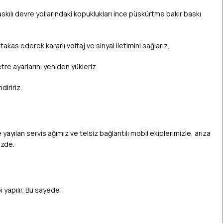
skılı devre yollarındaki kopuklukları ince püskürtme bakır baskı
akas ederek kararlı voltaj ve sinyal iletimini sağlarız.
re ayarlarını yeniden yükleriz.
diririz.
yayılan servis ağımız ve telsiz bağlantılı mobil ekiplerimizle, arıza
izde.
 yapılır. Bu sayede;